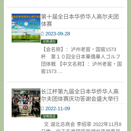
第十届全日本华侨华人高尔夫团
体赛
2023-09-28
球赛通知
【会名称】：泸州老窖・国窖1573
杯 第１０回全日本華僑華人ゴルフ
団体戦 【中文名称】：泸州老窖・国
窖1573 …
长江杯第九届全日本华侨华人高
尔夫团体赛庆功答谢会盛大举行
2022-11-09
球赛报道
文 湖北总商会 李绍菲 2022年11月8