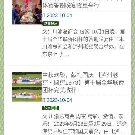
体赛答谢晚宴隆重举行
2023-10-04
球赛报道
文：川渝总商会 包黎 10月1日晚，第
十届全华联侨团杯的答谢晚宴由日本
川渝总商会和泸州老窖联合举办，在
东京上野 …
中秋欢聚，献礼国庆 【泸州老
窖・國窖1573】第十届全华联侨
团杯完美收杆！
2023-10-04
球赛报道
文 川渝总商会 周密 精彩、激情、欢
乐！ 2023年9月28日至9月29日，适逢
传统中秋佳节和国庆前夕，由【泸 …